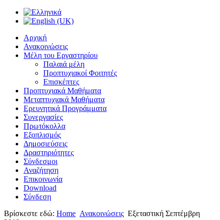
Αρχική
Ανακοινώσεις
Μέλη του Εργαστηρίου
Παλαιά μέλη
Προπτυχιακοί Φοιτητές
Επισκέπτες
Προπτυχιακά Μαθήματα
Μεταπτυχιακά Μαθήματα
Ερευνητικά Προγράμματα
Συνεργασίες
Πρωτόκολλα
Εξοπλισμός
Δημοσιεύσεις
Δραστηριότητες
Σύνδεσμοι
Αναζήτηση
Επικοινωνία
Download
Σύνδεση
Βρίσκεστε εδώ:
Home
Ανακοινώσεις
Εξεταστική Σεπτέμβρη