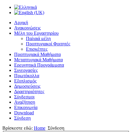
Αρχική
Ανακοινώσεις
Μέλη του Εργαστηρίου
Παλαιά μέλη
Προπτυχιακοί Φοιτητές
Επισκέπτες
Προπτυχιακά Μαθήματα
Μεταπτυχιακά Μαθήματα
Ερευνητικά Προγράμματα
Συνεργασίες
Πρωτόκολλα
Εξοπλισμός
Δημοσιεύσεις
Δραστηριότητες
Σύνδεσμοι
Αναζήτηση
Επικοινωνία
Download
Σύνδεση
Βρίσκεστε εδώ:
Home
Σύνδεση