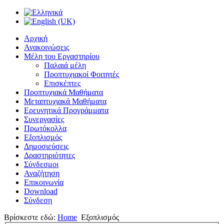
Αρχική
Ανακοινώσεις
Μέλη του Εργαστηρίου
Παλαιά μέλη
Προπτυχιακοί Φοιτητές
Επισκέπτες
Προπτυχιακά Μαθήματα
Μεταπτυχιακά Μαθήματα
Ερευνητικά Προγράμματα
Συνεργασίες
Πρωτόκολλα
Εξοπλισμός
Δημοσιεύσεις
Δραστηριότητες
Σύνδεσμοι
Αναζήτηση
Επικοινωνία
Download
Σύνδεση
Βρίσκεστε εδώ:
Home
Εξοπλισμός